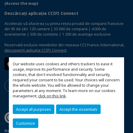
(Access the map)
Descărcați aplicația CCIFI Connect
Accelerați-vă afacerea cu prima rețea privată de companii franceze
din 95 de țări: 120 camere | 33 000 de companii | 4 000 de
evenimente | 300 de comitete | 1 200 de avantaje exclusive
Rezervată exclusiv membrilor din rețeaua CCI France-International,
descoperiți aplicația CCIFI Connect
.
Our website uses cookies and others trackers to ease it
usage, improve its performance and security. Some
cookies, that don't involved functionnality and security,
required your consent to be used. Your choices will concern
the whole website. You will be allowed to change your
parameters at any moment. To learn more on our cookies
management,
click on this link
.
Accept all purposes
Accept the essentials
Customize
Harta site-ului
Advertiseri
Politica de confidenţialitate