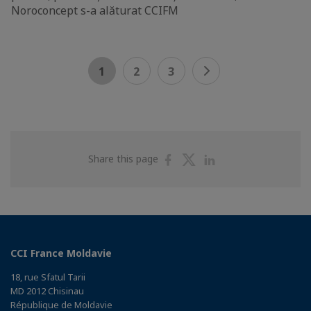
Noroconcept s-a alăturat CCIFM
1
2
3
Share
Share
Share
Share this page
on
on
on
Facebook
Twitter
Linkedin
CCI France Moldavie
18, rue Sfatul Tarii
MD 2012 Chisinau
République de Moldavie