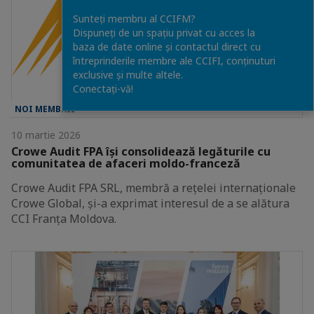
Sunteți membru al CCIFM?
Dispuneți de un spațiu privat cu acces la
baza de date online și contactul direct cu
întreprinderile membre ale CCIFI, conținuturi
exclusive și multe altele.
Conectați-vă!
NOI MEMBRII
10 martie 2026
Crowe Audit FPA își consolidează legăturile cu
comunitatea de afaceri moldo-franceză
Crowe Audit FPA SRL, membră a rețelei internaționale
Crowe Global, și-a exprimat interesul de a se alătura
CCI Franța Moldova.