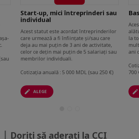
Start-up, mici întreprinderi sau
Bas
individual
e
Aces
Acest statut este acordat întreprinderilor
alăt
așa-
care urmează a fi înființate și/sau care
la t
.
deja au mai puțin de 3 ani de activitate,
mult
celor ce dețin mai puțin de 5 salariați sau
ani 
(sau
membrilor individuali.
Coti
Cotizația anuală : 5 000 MDL (sau 250 €)
700 
ALEGE
Doriți să aderați la CCI