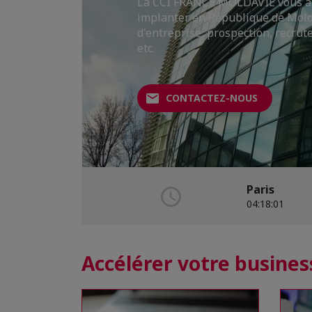
La CCI FRANCE MOLDAVIE vous aid
qui réunit des entreprises frança
implanter en République de Molda
internationales.
d'entreprise, prospection, recrut
TÉLÉCHARGEZ LA FICHE PAYS
etc.
ADHÉREZ
CONTACTEZ-NOUS
Paris
04:18:02
Accélérer votre busines