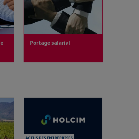
re
Portage salarial
ACTUS DES ENTREPRISES