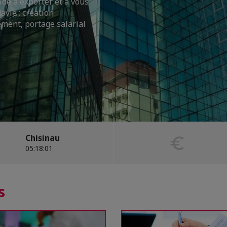
e à exporter et à vous
ises, moldaves et
vie : création
ement, portage salarial
Chisinau
05:18:02
s