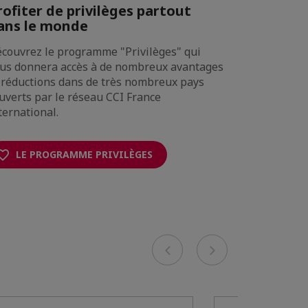
rofiter de privilèges partout
Accéder 
ans le monde
économi
couvrez le programme "Privilèges" qui
Profitez de
us donnera accès à de nombreux avantages
Internation
 réductions dans de très nombreux pays
référence s
uverts par le réseau CCI France
nombreuses
ternational.
monde entie
LE PROGRAMME PRIVILÈGES
LE KI
Previous
Next