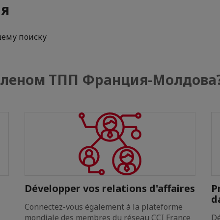
ия
шему поиску
 членом ТПП Франция-Молдова
Développer vos relations d'affaires
P
d
Connectez-vous également à la plateforme
mondiale des membres du réseau CCI France
Dé