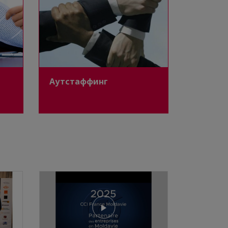
Аутстаффинг