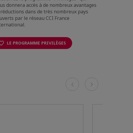
us donnera accès à de nombreux avantages
Internation
 réductions dans de très nombreux pays
référence s
uverts par le réseau CCI France
nombreuses
ternational.
monde entie
LE PROGRAMME PRIVILÈGES
LE KI
Previous
Next