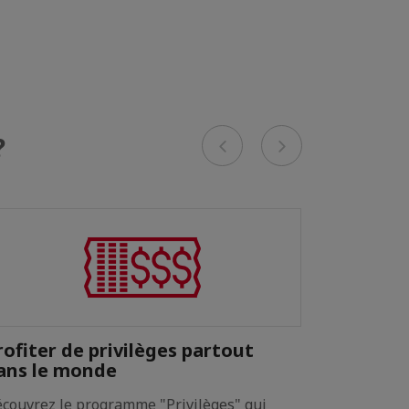
Previous
Next
?
rofiter de privilèges partout
Accéder 
ans le monde
économi
couvrez le programme "Privilèges" qui
Profitez de