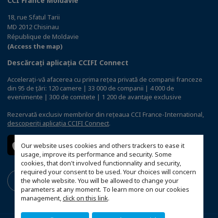
CCI France Moldavie
18, rue Sfatul Tarii
MD 2012 Chisinau
République de Moldavie
(Access the map)
Descărcați aplicația CCIFI Connect
Accelerați-vă afacerea cu prima rețea privată de companii franceze
din 95 de țări: 120 camere | 33 000 de companii | 4 000 de
evenimente | 300 de comitete | 1 200 de avantaje exclusive
Rezervată exclusiv membrilor din rețeaua CCI France-International,
descoperiți aplicația CCIFI Connect
.
Our website uses cookies and others trackers to ease it
usage, improve its performance and security. Some
cookies, that don't involved functionnality and security,
required your consent to be used. Your choices will concern
the whole website. You will be allowed to change your
parameters at any moment. To learn more on our cookies
management,
click on this link
.