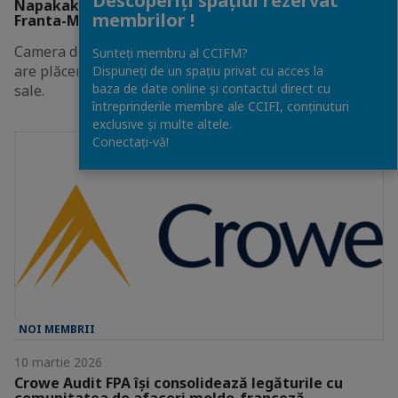
Descoperiți spațiul rezervat
Napakak se alătură Camerei de Comerț și Industrie
membrilor !
Franta-Moldova
Camera de Comerț și Industrie Franta-Moldova (CCIFM)
Sunteți membru al CCIFM?
are plăcerea să anunțe că Napakak s-a alăturat rețelei
Dispuneți de un spațiu privat cu acces la
baza de date online și contactul direct cu
sale.
întreprinderile membre ale CCIFI, conținuturi
exclusive și multe altele.
Conectați-vă!
NOI MEMBRII
10 martie 2026
Crowe Audit FPA își consolidează legăturile cu
comunitatea de afaceri moldo-franceză