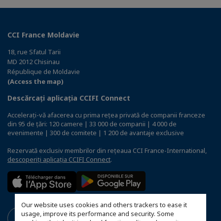
CCI France Moldavie
18, rue Sfatul Tarii
MD 2012 Chisinau
République de Moldavie
(Access the map)
Descărcați aplicația CCIFI Connect
Accelerați-vă afacerea cu prima rețea privată de companii franceze
din 95 de țări: 120 camere | 33 000 de companii | 4 000 de
evenimente | 300 de comitete | 1 200 de avantaje exclusive
Rezervată exclusiv membrilor din rețeaua CCI France-International,
descoperiți aplicația CCIFI Connect
.
Our website uses cookies and others trackers to ease it
usage, improve its performance and security. Some