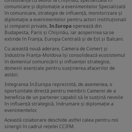
consultanță cu sediul la Chișinău, specializată în
comunicare și diplomație a evenimentelor. Specializată
în comunicare, strategie de influență, monitorizare și
diplomație a evenimentelor pentru actori instituționali
și companii private,
In.Europa
operează din
Budapesta, Paris și Chișinău, iar acoperirea sa se
extinde în Franța, Europa Centrală și de Est și Balcani.
Cu această nouă aderare, Camera de Comerț și
Industrie Franța-Moldova își consolidează ecosistemul
în domeniul comunicării și influenței strategice,
domenii esențiale pentru susținerea afacerilor de
astăzi.
Integrarea In.Europa reprezintă, de asemenea, o
oportunitate directă pentru membrii Camerei de a
beneficia de un partener capabil să le susțină nevoile
în influență strategică, îndrumare și diplomație a
evenimentelor.
Această colaborare deschide astfel calea pentru noi
sinergii în cadrul rețelei CCIFM.