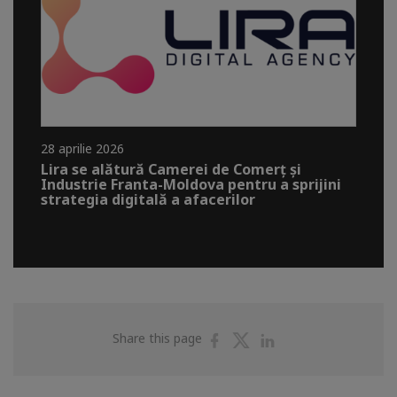
28 aprilie 2026
Lira se alătură Camerei de Comerț și
Industrie Franta-Moldova pentru a sprijini
strategia digitală a afacerilor
Share
Share
Share
Share this page
on
on
on
Facebook
Twitter
Linkedin