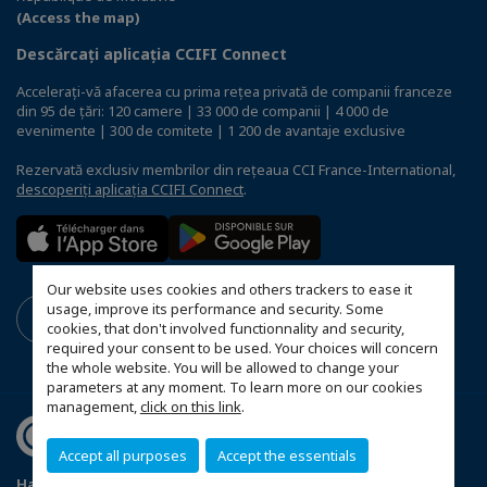
(Access the map)
Descărcați aplicația CCIFI Connect
Accelerați-vă afacerea cu prima rețea privată de companii franceze
din 95 de țări: 120 camere | 33 000 de companii | 4 000 de
evenimente | 300 de comitete | 1 200 de avantaje exclusive
Rezervată exclusiv membrilor din rețeaua CCI France-International,
descoperiți aplicația CCIFI Connect
.
Our website uses cookies and others trackers to ease it
usage, improve its performance and security. Some
cookies, that don't involved functionnality and security,
required your consent to be used. Your choices will concern
the whole website. You will be allowed to change your
parameters at any moment. To learn more on our cookies
management,
click on this link
.
Accept all purposes
Accept the essentials
Harta site-ului
Advertiseri
Politica de confidenţialitate