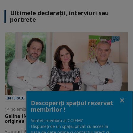
Ultimele declarații, interviuri sau
portrete
Close
INTERVIU
Descoperiți spațiul rezervat
membrilor !
14 noiembrie 2019
Galina INDOITU: "Istoria mea personală este la
Sunteți membru al CCIFM?
originea SMarketoo"
Dispuneți de un spațiu privat cu acces la
Support Market S.A.S. a fost creată în 2018 la Lyon.
baza de date online și contactul direct cu