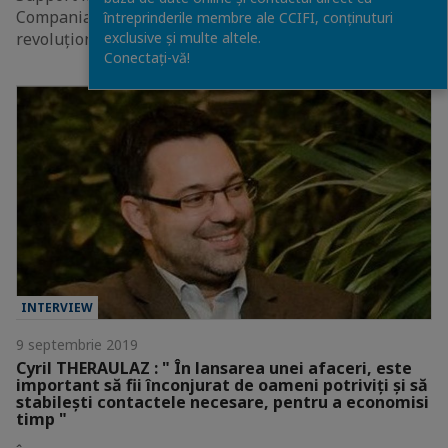
Compania dezvoltă platforma digitală SMarketoo care
întreprinderile membre ale CCIFI, conținuturi
exclusive și multe altele.
revoluționează ajutorul între membrii…
Conectați-vă!
INTERVIEW
9 septembrie 2019
Cyril THERAULAZ : " În lansarea unei afaceri, este
important să fii înconjurat de oameni potriviți și să
stabilești contactele necesare, pentru a economisi
timp "