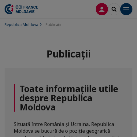
CONECTARE
SEARCH
Men
Republica Moldova
Publicații
Publicații
Toate informațiile utile
despre Republica
Moldova
Situată între România și Ucraina, Republica
Moldova se bucură de o poziție geografică