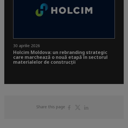
30 aprilie 2026
Holcim Moldova: un rebranding strategic
care marchează o nouă etapă în sectorul
materialelor de construcții
Share
Share
Share
Share this page
on
on
on
Facebook
Twitter
Linkedin