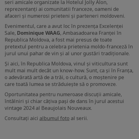
seri amicale organizate la Hotelul Jolly Alon,
reprezentanți ai comunitatii franceze, oameni de
afaceri și numerosi prieteni și parteneri moldoveni.
Evenimentul, care a avut loc în prezența Excelenței
Sale,
Dominique WAAG
, Ambasadoarea Franței în
Republica Moldova, a fost mai presus de toate
pretextul pentru a celebra prietenia moldo-franceză în
jurul unui pahar de vin și al unor gustări tradiționale.
Și aici, în Republica Moldova, vinul și viticultura sunt
mult mai mult decât un know-how. Sunt, ca și în Franța,
o adevărată artă de a trăi, o cultură, o moștenire pe
care toată lumea se străduiește să o promoveze.
Oportunitatea pentru numeroase discuții amicale,
întâlniri și chiar câțiva pași de dans în jurul acestui
vintage 2024 al Beaujolais Nouveaux.
Consultați aici
albumul foto
al serii.