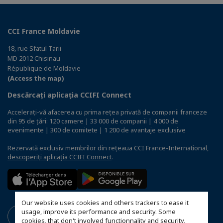
CCI France Moldavie
18, rue Sfatul Tarii
MD 2012 Chisinau
République de Moldavie
(Access the map)
Descărcați aplicația CCIFI Connect
Accelerați-vă afacerea cu prima rețea privată de companii franceze
din 95 de țări: 120 camere | 33 000 de companii | 4 000 de
evenimente | 300 de comitete | 1 200 de avantaje exclusive
Rezervată exclusiv membrilor din rețeaua CCI France-International,
descoperiți aplicația CCIFI Connect
.
Our website uses cookies and others trackers to ease it
usage, improve its performance and security. Some
cookies, that don't involved functionnality and security,