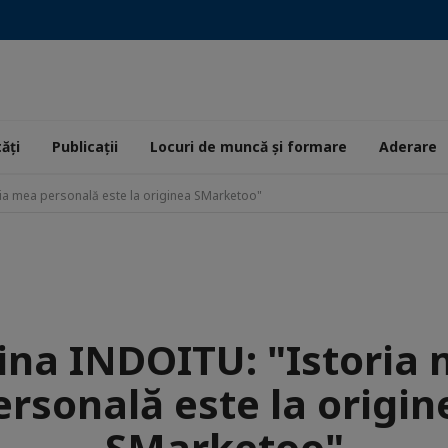
ăţi
Publicații
Locuri de muncă și formare
Aderare
ia mea personală este la originea SMarketoo"
ina INDOITU: "Istoria
ersonală este la origin
SMarketoo"