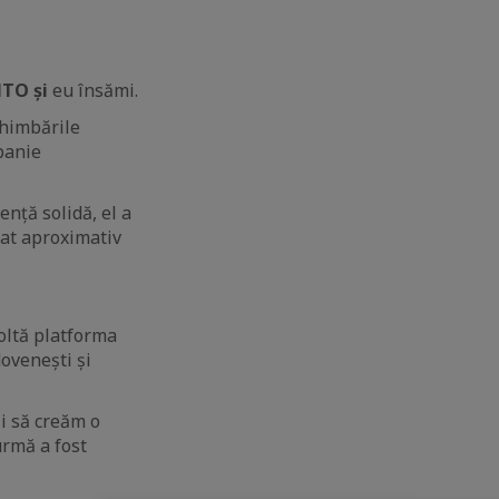
NTO și
eu însămi.
chimbările
panie
ență solidă, el a
rat aproximativ
oltă platforma
ovenești și
i să creăm o
urmă a fost