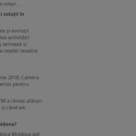
viitor ...
soluții în
le și evoluții
ea activității
e
serioasă și
a rețelei noastre
unie 2018, Camera
serios pentru
IFM a rămas alături
t și când am
oldova?
ublica Moldova pot