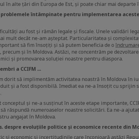
în alte țări din Europa de Est, și poate chiar mai departe în 
t problemele întâmpinate pentru implementarea acestei 
icultăți au fost și rămân legale și fiscale. Unele validări lega
i mult decât ne-am așteptat. Particularitatea și complexitat
mportant să fim însoțiți și să putem beneficia de o
îndrumar
ța, precum și în Moldova. Astăzi, ne concentrăm pe dezvoltare
mici și promovarea soluției noastre pentru diaspora.
embri a CCIFM ...
m dorit să implimentăm activitatea noastră în Moldova în i
uit și a fost disponibilă. Imediat ea ne-a însoțit cu sprijin 
.
 conceptul și ne-a susținut în aceste etape importante, CC
 să răspundă numeroaselor noastre solicitări. Ea ne-a ajuta
stru angajat în Moldova.
s. despre evoluțiile politice și economice recente din M
ic și economic și incertitudinile care înconjoară astăzi Rep