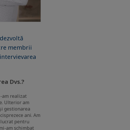
 dezvoltă
ntre membrii
 intervievarea
ea Dvs.?
-am realizat
e. Ulterior am
și gestionarea
ncisprezece ani. Am
lucrat pentru
, mi-am schimbat