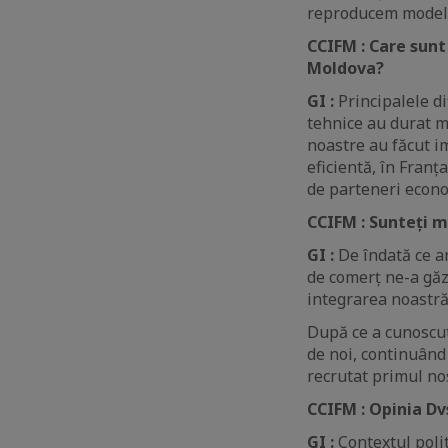
reproducem modelul 
CCIFM : Care sun
Moldova?
GI :
Principalele dif
tehnice au durat ma
noastre au făcut i
eficientă, în Fran
de parteneri econo
CCIFM : Sunteți m
GI :
De îndată ce a
de comerț ne-a găzd
integrarea noastră
După ce a cunoscut
de noi, continuând
recrutat primul no
CCIFM : Opinia Dv
GI :
Contextul polit