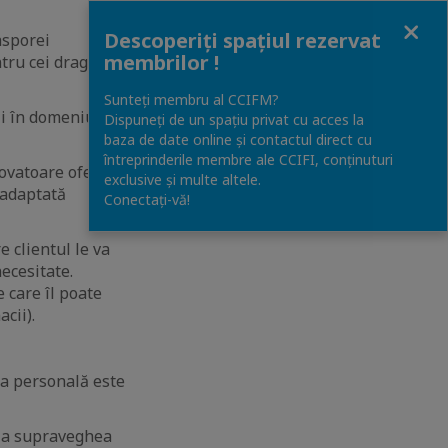
Close
Descoperiți spațiul rezervat
asporei
membrilor !
tru cei dragi
Sunteți membru al CCIFM?
ii în domeniul
Dispuneți de un spațiu privat cu acces la
baza de date online și contactul direct cu
întreprinderile membre ale CCIFI, conținuturi
novatoare oferă
exclusive și multe altele.
 adaptată
Conectați-vă!
 clientul le va
necesitate.
 care îl poate
cii).
ea personală este
e a supraveghea