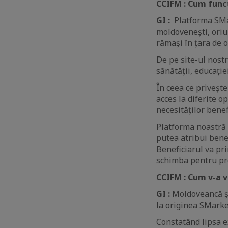
CCIFM : Cum funcț
GI :
Platforma SMark
moldovenești, oriun
rămași în țara de o
De pe site-ul nost
sănătății, educației
În ceea ce privește
acces la diferite 
necesităților benefi
Platforma noastră 
putea atribui benef
Beneficiarul va pr
schimba pentru pro
CCIFM : Cum v-a 
GI :
Moldoveancă și
la originea SMarke
Constatând lipsa e