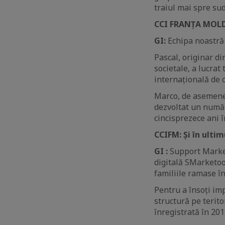
traiul mai spre sud
CCI FRANȚA MOLD
GI:
Echipa noastră 
Pascal, originar di
societale, a lucra
internațională de c
Marco, de asemenea,
dezvoltat un număr
cincisprezece ani î
CCIFM:
Și în ulti
GI :
Support Market
digitală SMarketoo
familiile ramase în
Pentru a însoți i
structură pe terito
înregistrată în 201