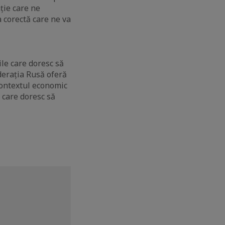
ție care ne
 corectă care ne va
le care doresc să
ederația Rusă oferă
contextul economic
 care doresc să