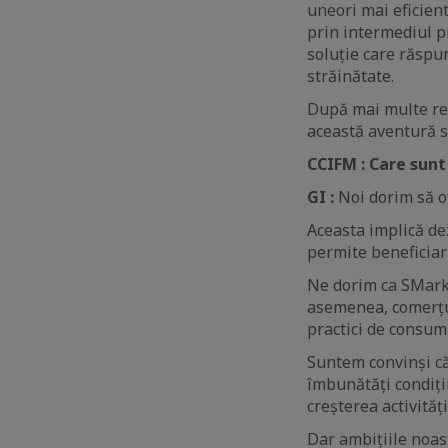
uneori mai eficient
prin intermediul pr
soluție care răspu
străinătate.
După mai multe ref
această aventură să
CCIFM : Care sunt
GI :
Noi dorim să of
Aceasta implică de
permite beneficiari
Ne dorim ca SMarke
asemenea, comerțul
practici de consum 
Suntem convinși că 
îmbunătăți condiții
creșterea activită
Dar ambițiile noas