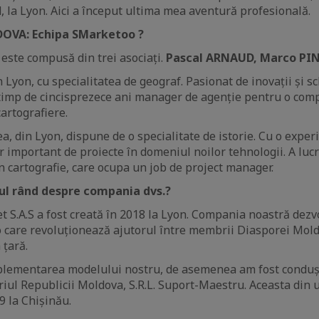
, la Lyon. Aici a început ultima mea aventură profesională.
OVA: Echipa SMarketoo ?
este compusă din trei asociați.
Pascal ARNAUD, Marco PI
n Lyon, cu specialitatea de geograf. Pasionat de inovații și s
t timp de cincisprezece ani manager de agenție pentru o com
artografiere.
 din Lyon, dispune de o specialitate de istorie. Cu o experi
 important de proiecte în domeniul noilor tehnologii. A luc
n cartografie, care ocupa un job de project manager.
mul rând despre compania dvs.?
 S.A.S a fost creată în 2018 la Lyon. Compania noastră dezv
 care revoluționează ajutorul între membrii Diasporei Mold
 țară.
mplementarea modelului nostru, de asemenea am fost conduș
riul Republicii Moldova, S.R.L. Suport-Maestru. Aceasta din 
9 la Chișinău.