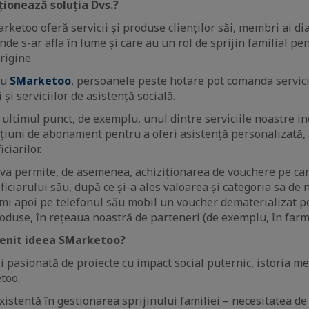
ionează soluția Dvs.?
etoo oferă servicii și produse clienților săi, membri ai di
de s-ar afla în lume și care au un rol de sprijin familial pen
rigine.
ru
SMarketoo
, persoanele peste hotare pot comanda servic
 și serviciilor de asistență socială.
 ultimul punct, de exemplu, unul dintre serviciile noastre i
opțiuni de abonament pentru a oferi asistență personalizată,
ciarilor.
va permite, de asemenea, achiziționarea de vouchere pe care
iciarului său, după ce și-a ales valoarea și categoria sa de 
imi apoi pe telefonul său mobil un voucher dematerializat pe
duse, în rețeaua noastră de parteneri (de exemplu, în farma
venit ideea SMarketoo?
 pasionată de proiecte cu impact social puternic, istoria m
too.
xistentă în gestionarea sprijinului familiei – necesitatea d