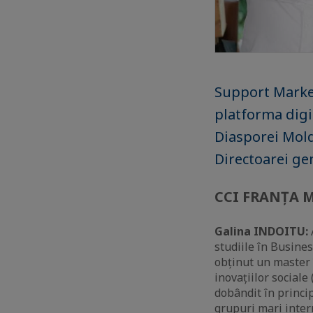
Support Market
platforma digi
Diasporei Moldo
Directoarei ge
CCI FRANȚA MO
Galina INDOITU:
studiile în Busines
obținut un master 
inovațiilor social
dobândit în princ
grupuri mari inter