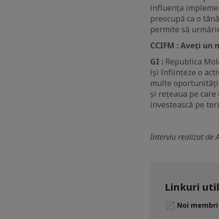
influența implemen
preocupă ca o tână
permite să urmărim
CCIFM : Aveți un 
GI :
Republica Moldo
își înființeze o ac
multe oportunități
și rețeaua pe care
investească pe ter
Interviu realizat de
Linkuri uti
Noi membri 