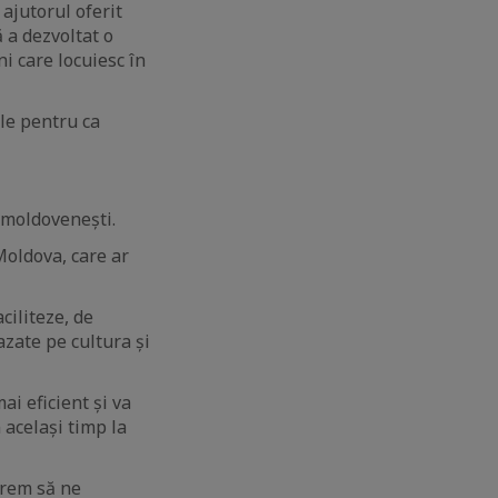
 ajutorul oferit
ă a dezvoltat o
 care locuiesc în
ile pentru ca
 moldovenești.
Moldova, care ar
iliteze, de
zate pe cultura și
ai eficient și va
 același timp la
vrem să ne