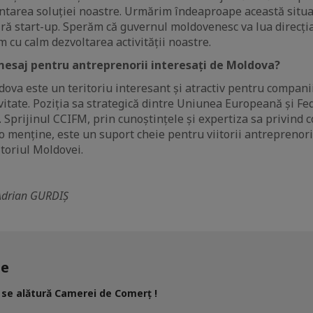
tarea soluției noastre. Urmărim îndeaproape această situa
ră start-up. Sperăm că guvernul moldovenesc va lua direcția
 cu calm dezvoltarea activității noastre.
mesaj pentru antreprenorii interesați de Moldova?
va este un teritoriu interesant și atractiv pentru companii
tivitate. Poziția sa strategică dintre Uniunea Europeană și F
. Sprijinul CCIFM, prin cunoștințele și expertiza sa privind 
 o menține, este un suport cheie pentru viitorii antreprenori
itoriul Moldovei.
 Adrian GURDIȘ
le
se alătură Camerei de Comerț !