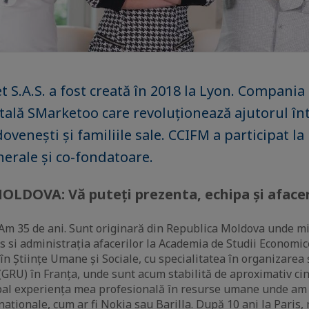
 S.A.S. a fost creată în 2018 la Lyon. Compania
tală SMarketoo care revoluționează ajutorul î
venești și familiile sale. CCIFM a participat la
nerale și co-fondatoare.
LDOVA: Vă puteți prezenta, echipa și afacer
Am 35 de ani. Sunt originară din Republica Moldova unde mi
s si administrația afacerilor la Academia de Studii Economic
în Științe Umane și Sociale, cu specialitatea în organizarea 
e (GRU) în Franța, unde sunt acum stabilită de aproximativ ci
ipal experiența mea profesională în resurse umane unde am 
naționale, cum ar fi Nokia sau Barilla. După 10 ani la Paris