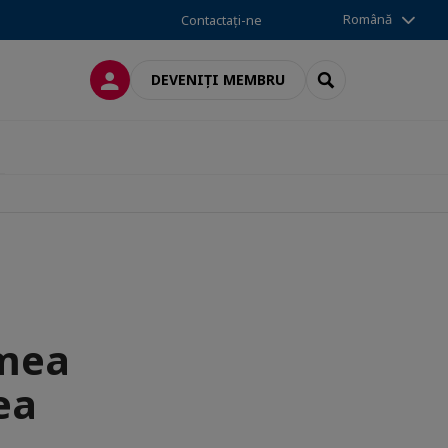
Română
Contactați-ne
CONECTARE
SEARCH
DEVENIȚI MEMBRU
 mea
ea