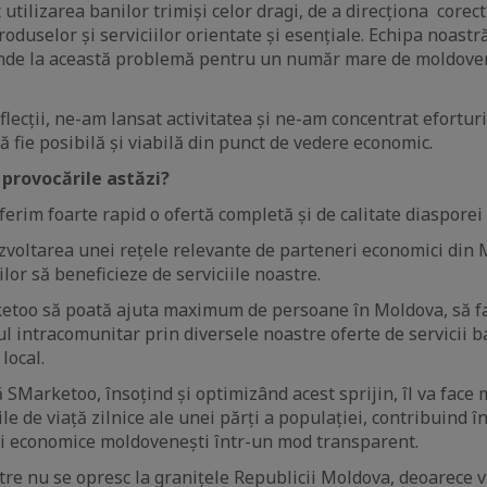
 utilizarea banilor trimiși celor dragi, de a direcționa corect
oduselor și serviciilor orientate și esențiale. Echipa noastr
nde la această problemă pentru un număr mare de moldoveni
lecții, ne-am lansat activitatea și ne-am concentrat efortur
 fie posibilă și viabilă din punct de vedere economic.
 provocările astăzi?
erim foarte rapid o ofertă completă și de calitate diasporei
zvoltarea unei rețele relevante de parteneri economici din 
lor să beneficieze de serviciile noastre.
too să poată ajuta maximum de persoane în Moldova, să fac
 intracomunitar prin diversele noastre oferte de servicii ba
local.
SMarketoo, însoțind și optimizând acest sprijin, îl va face m
le de viață zilnice ale unei părți a populației, contribuind în
ții economice moldovenești într-un mod transparent.
tre nu se opresc la granițele Republicii Moldova, deoarece 