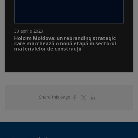
30 aprilie 2026
Holcim Moldova: un rebranding strategic
care marchează o nouă etapă în sectorul
materialelor de construcții
Share
Share
Share
Share this page
on
on
on
Facebook
Twitter
Linkedin