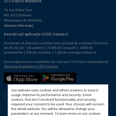
CCI France Moldavie
18, rue Sfatul Tarii
MD 2012 Chisinau
République de Moldavie
(Access the map)
Descărcați aplicația CCIFI Connect
Accelerați-vă afacerea cu prima rețea privată de companii franceze
din 95 de țări: 120 camere | 33 000 de companii | 4 000 de
evenimente | 300 de comitete | 1 200 de avantaje exclusive
Rezervată exclusiv membrilor din rețeaua CCI France-International,
descoperiți aplicația CCIFI Connect
.
Our website uses cookies and others trackers to ease it
usage, improve its performance and security. Some
cookies, that don't involved functionnality and security,
required your consent to be used. Your choices will concern
the whole website. You will be allowed to change your
parameters at any moment. To learn more on our cookies