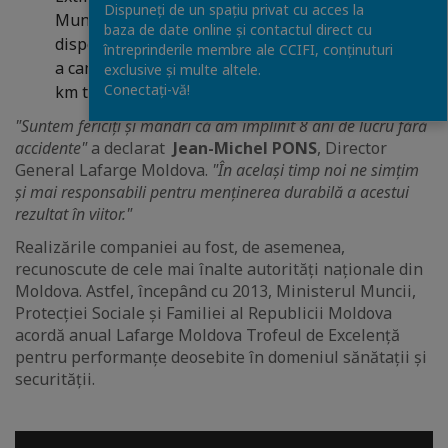
Dispuneți de un spațiu privat cu acces la
Muncă dincolo de şantierele noastre. Peste 100
baza de date online și contactul direct cu
dispozitive GPS monitorizează viteza de circulaţie
întreprinderile membre ale CCIFI, conținuturi
a camioanelor care au parcurs peste 30 millioane
exclusive și multe altele.
Conectați-vă!
km timp de 8 ani în condiţii de securitate.
"Suntem fericiţi şi mândri că am împlinit 8 ani de lucru fără
accidente"
a declarat
Jean-Michel PONS
, Director
General Lafarge Moldova.
"În acelaşi timp noi ne simţim
şi mai responsabili pentru menţinerea durabilă a acestui
rezultat în viitor."
Realizările companiei au fost, de asemenea,
recunoscute de cele mai înalte autorități naționale din
Moldova. Astfel, începând cu 2013, Ministerul Muncii,
Protecției Sociale și Familiei al Republicii Moldova
acordă anual Lafarge Moldova Trofeul de Excelenţă
pentru performanţe deosebite în domeniul sănătaţii și
securităţii.