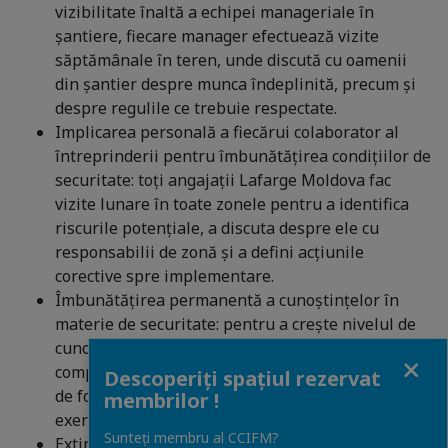
vizibilitate înaltă a echipei manageriale în
şantiere, fiecare manager efectuează vizite
săptămânale în teren, unde discută cu oamenii
din şantier despre munca îndeplinită, precum şi
despre regulile ce trebuie respectate.
Implicarea personală a fiecărui colaborator al
întreprinderii pentru îmbunătăţirea condiţiilor de
securitate: toţi angajaţii Lafarge Moldova fac
vizite lunare în toate zonele pentru a identifica
riscurile potenţiale, a discuta despre ele cu
responsabilii de zonă şi a defini acţiunile
corective spre implementare.
Îmbunătăţirea permanentă a cunoştinţelor în
materie de securitate: pentru a creşte nivelul de
cunoştinţe în materie de sănătate şi securitate în
Close
companie este implementat un proces continuu
Descoperiți spațiul rezervat
de formare: instructaje introductive, training-uri,
membrilor !
exerciţii practice, etc:
Sunteți membru al CCIFM?
Extinderea cerinţelor de Sănătate şi Securitate în