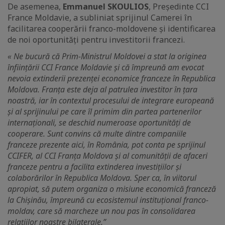
De asemenea,
Emmanuel SKOULIOS
, Președinte CCI
France Moldavie, a subliniat sprijinul Camerei în
facilitarea cooperării franco-moldovene și identificarea
de noi oportunități pentru investitorii francezi.
« Ne bucură că Prim-Ministrul Moldovei a stat la originea
înființării CCI France Moldavie și că împreună am evocat
nevoia extinderii prezenței economice franceze în Republica
Moldova. Franța este deja al patrulea investitor în țara
noastră, iar în contextul procesului de integrare europeană
și al sprijinului pe care îl primim din partea partenerilor
internaționali, se deschid numeroase oportunități de
cooperare. Sunt convins că multe dintre companiile
franceze prezente aici, în România, pot conta pe sprijinul
CCIFER, al CCI Franța Moldova și al comunității de afaceri
franceze pentru a facilita extinderea investițiilor și
colaborărilor în Republica Moldova. Sper ca, în viitorul
apropiat, să putem organiza o misiune economică franceză
la Chișinău, împreună cu ecosistemul instituțional franco-
moldav, care să marcheze un nou pas în consolidarea
relațiilor noastre bilaterale.”