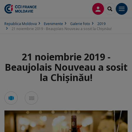
CONECTARE
SEARCH
Men
Republica Moldova
Evenimente
Galerie foto
2019
21 noiembrie 2019 - Beaujolais Nouveau a sosit la Chișinău!
21 noiembrie 2019 -
Beaujolais Nouveau a sosit
la Chișinău!
See
See
carousel
mosaic
mode
mode