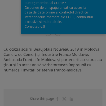
Sunteți membru al CCIFM?
Dispuneți de un spațiu privat cu acces la
baza de date online și contactul direct cu
întreprinderile membre ale CCIFI, conținuturi
exclusive și multe altele.
Conectați-vă!
1
/
234
Cu ocazia sosirii Beaujolais Nouveau 2019 în Moldova,
Camera de Comerț și Industrie France Moldavie,
Ambasada Franței în Moldova și partenerii acestora, au
ținut și în acest an să sărbătorească împreună cu
numeroșii invitați prietenia franco-moldavă.
Share
Share
Share
Share this page
on
on
on