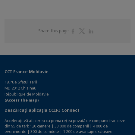
Share
Share
Share
Share this page
on
on
on
Facebook
Twitter
Linkedin
CCI France Moldavie
18, rue Sfatul Tarii
MD 2012 Chisinau
République de Moldavie
(Access the map)
Descărcați aplicația CCIFI Connect
Accelerați-vă afacerea cu prima rețea privată de companii franceze
din 95 de țări: 120 camere | 33 000 de companii | 4 000 de
evenimente | 300 de comitete | 1 200 de avantaje exclusive