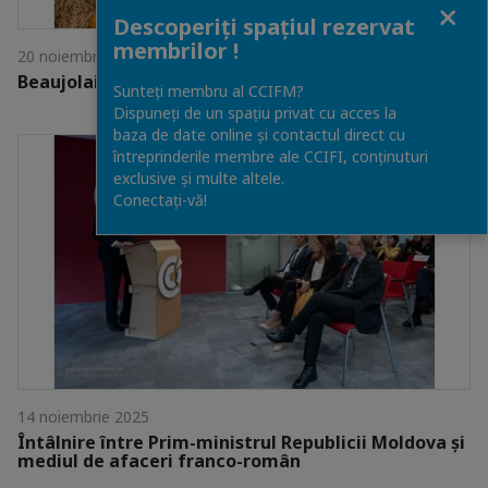
Close
Descoperiți spațiul rezervat
membrilor !
20 noiembrie 2025
Beaujolais Nouveaux a sosit!
Sunteți membru al CCIFM?
Dispuneți de un spațiu privat cu acces la
baza de date online și contactul direct cu
întreprinderile membre ale CCIFI, conținuturi
exclusive și multe altele.
Conectați-vă!
14 noiembrie 2025
Întâlnire între Prim-ministrul Republicii Moldova și
mediul de afaceri franco-român