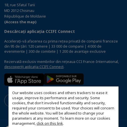
18, rue Sfatul Tarii
MD 2012 Chisinau
République de Moldavie
(Access the map)
Descărcați aplicația CCIFI Connect
Accelerați-vă afacerea cu prima rețea privată de companii franceze
din 95 de țări: 120 camere | 33 000 de companii | 4 000 de
evenimente | 300 de comitete | 1 200 de avantaje exclusive
Rezervată exclusiv membrilor din rețeaua CCI France-International,
descoperiți aplicația CCIFI Connect
.
Our website uses cookies and others trackers to ease it
usage, improve its performance and security. Some
cookies, that don't involved functionnality and security,
required your consent to be used. Your choices will concern
the whole website. You will be allowed to change your
parameters at any moment. To learn more on our cookies
management,
click on this link
.