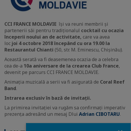
CCI FRANCE MOLDAVIE
își va reuni membrii și
partenerii săi pentru tradiționalul
cocktail cu ocazia
începerii noului an de activitate,
care va avea
loc
joi
4 octobre 2018 începând cu ora 19.00 la
Restaurantul Chianti
(50, str. M. Eminescu, Chișinău).
Această serată va fi deasemenea ocazia de a celebra
cea de-a
10a aniversare de la crearea Club France
,
devenit pe parcurs CCI FRANCE MOLDAVIE.
Animația muzicală a serii va fi asigurată de
Coral Reef
Band
.
Intrarea exclusiv în bază de invitații.
La primirea invitației va rugăm sa confirmați imperativ
prezența adresând un mesaj Dlui
Adrian CIBOTARU
.
Close