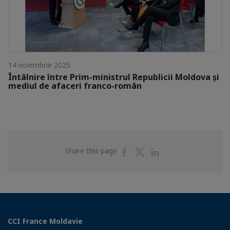
14 noiembrie 2025
Întâlnire între Prim-ministrul Republicii Moldova și
mediul de afaceri franco-român
Share
Share
Share
Share this page
on
on
on
Facebook
Twitter
Linkedin
CCI France Moldavie