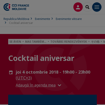
CONECTARE
SEARCH
Men
Republica Moldova
Evenimente
Evenimente viitoare
Cocktail aniversar
SE ÄVEN • MAS TAMBÉM… • TOVÁBBI RENDEZVÉNYEK • その他 • M
Cocktail aniversar
joi 4 octombrie 2018 - 19h00 - 23h00
(UTC+3)
Adaugă în agenda mea