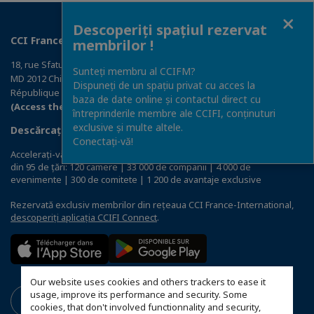
Close
Descoperiți spațiul rezervat
CCI France Moldavie
membrilor !
18, rue Sfatul Tarii
Sunteți membru al CCIFM?
MD 2012 Chisinau
Dispuneți de un spațiu privat cu acces la
République de Moldavie
baza de date online și contactul direct cu
(Access the map)
întreprinderile membre ale CCIFI, conținuturi
exclusive și multe altele.
Descărcați aplicația CCIFI Connect
Conectați-vă!
Accelerați-vă afacerea cu prima rețea privată de companii franceze
din 95 de țări: 120 camere | 33 000 de companii | 4 000 de
evenimente | 300 de comitete | 1 200 de avantaje exclusive
Rezervată exclusiv membrilor din rețeaua CCI France-International,
descoperiți aplicația CCIFI Connect
.
Our website uses cookies and others trackers to ease it
usage, improve its performance and security. Some
cookies, that don't involved functionnality and security,