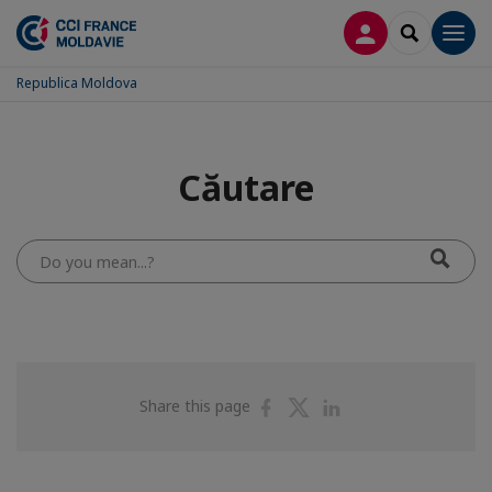
CONECTARE
SEARCH
Men
Republica Moldova
Căutare
Do
you
mean...?
Share
Share
Share
Share this page
on
on
on
Facebook
Twitter
Linkedin