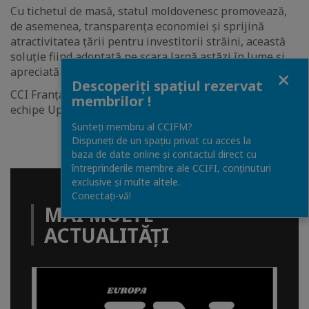
Cu tichetul de masă, statul moldovenesc promovează,
de asemenea, transparența economiei și sprijină
atractivitatea țării pentru investitorii străini, această
soluție fiind adoptată pe scara largă astăzi în lume și
apreciată de angajatori.
Close
Descoperiți spațiul rezervat
CCI Franța Moldova urează încă o dată succes întregii
membrilor !
echipe Up Moldova!
Sunteți membru al CCIFM?
Dispuneți de un spațiu privat cu acces la
baza de date online și contactul direct cu
întreprinderile membre ale CCIFI, conținuturi
exclusive și multe altele.
Conectați-vă!
MAI MULTE
ACTUALITĂȚI