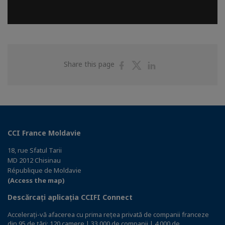
Share
Share
Share
Share this page
on
on
on
Facebook
Twitter
Linkedin
CCI France Moldavie
18, rue Sfatul Tarii
MD 2012 Chisinau
République de Moldavie
(Access the map)
Descărcați aplicația CCIFI Connect
Accelerați-vă afacerea cu prima rețea privată de companii franceze
din 95 de țări: 120 camere | 33 000 de companii | 4 000 de