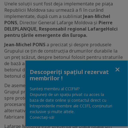
Unele soluții sunt fost deja implementate pe piața
Republicii Moldova sau urmează a fi în curând
implementate, după cum a subliniat
Jean-Michel
PONS
, Director General Lafarge Moldova și
Pierre
DELEPLANQUE, Responsabil regional LafargeHolci
pentru țările emergente din Europa.
Jean-Michel PONS
a precizat și despre produsele
Grupului ce țin de construcția drumurilor durabile la
un preț scăzut, despre betonul folosit pentru straturile
de bază a drumurilor și pentru stabilizarea solurilor,
Close
betonul decorativ pentru uz interior și exterior și
Descoperiți spațiul rezervat
betonul de ultra înaltă performanță - BUIP.
membrilor !
De asemenea, acesta a ținut să menționeze faptul că
Sunteți membru al CCIFM?
Grupul propune municipalităților servicii orientate
Dispuneți de un spațiu privat cu acces la
spre protecția mediului înconjurător, prin co-
baza de date online și contactul direct cu
procesarea și transformarea deșeurilor în combustibili
întreprinderile membre ale CCIFI, conținuturi
alternativi și materii prime utilizate în procesul de
exclusive și multe altele.
fabricare a cimentului.
Conectați-vă!
Lafarge Moldova este prezentă pe piața locală din