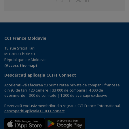
on
on
on
Facebook
Twitter
Linkedin
CCI France Moldavie
18, rue Sfatul Tarii
MD 2012 Chisinau
République de Moldavie
(Access the map)
Descărcați aplicația CCIFI Connect
Accelerați-vă afacerea cu prima rețea privată de companii franceze
din 95 de țări: 120 camere | 33 000 de companii | 4 000 de
evenimente | 300 de comitete | 1 200 de avantaje exclusive
Rezervată exclusiv membrilor din rețeaua CCI France-International,
descoperiți aplicația CCIFI Connect
.