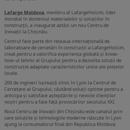
Lafarge Moldova
, membru al LafargeHolcim, lider
mondial în domeniul materialelor și soluțiilor în
construcții, a inaugurat astăzi un nou Centru de
Inovații la Chișinău.
Centrul face parte din rețeaua internațională de
laboratoare de cercetări în construcții a LafargeHolcim,
creat pentru a valorifica experiența globală și know-
how-ul tehnic al Grupului pentru a dezvolta soluții de
construcție adaptate caracteristicilor unice ale piețelor
locale.
200 de ingineri lucrează zilnic în Lyon la Centrul de
Cercetare al Grupului, căutând soluții optime pentru a
anticipa și satisface așteptările și nevoile clienților
noștri pentru a face față provocărilor secolului XXI.
Noul Centru de Inovații din Chișinău este canalul prin
care soluțiile și tehnologiile moderne născute în Lyon
ajung la consumatorul final din Republica Moldova.