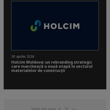
30 aprilie 2026
Holcim Moldova: un rebranding strategic
care marchează o nouă etapă în sectorul
materialelor de construcții
Share
Share
Share
Share this page