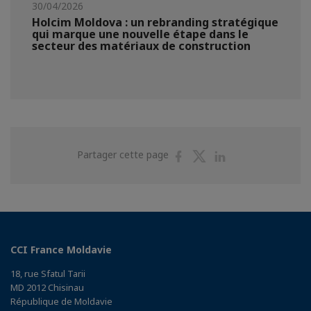
30/04/2026
Holcim Moldova : un rebranding stratégique
qui marque une nouvelle étape dans le
secteur des matériaux de construction
Partager
Partager
Partager
Partager cette page
sur
sur
sur
Facebook
Twitter
Linkedin
CCI France Moldavie
18, rue Sfatul Tarii
MD 2012 Chisinau
République de Moldavie