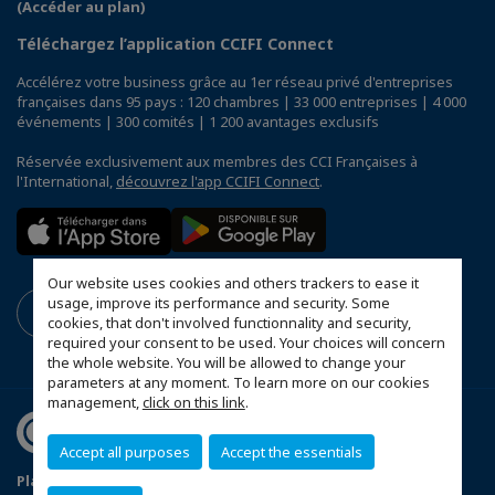
(Accéder au plan)
Téléchargez l’application CCIFI Connect
Accélérez votre business grâce au 1er réseau privé d'entreprises
françaises dans 95 pays : 120 chambres | 33 000 entreprises | 4 000
événements | 300 comités | 1 200 avantages exclusifs
Réservée exclusivement aux membres des CCI Françaises à
l'International,
découvrez l'app CCIFI Connect
.
Our website uses cookies and others trackers to ease it
usage, improve its performance and security. Some
cookies, that don't involved functionnality and security,
required your consent to be used. Your choices will concern
the whole website. You will be allowed to change your
parameters at any moment. To learn more on our cookies
management,
click on this link
.
Accept all purposes
Accept the essentials
Plan du site
Annonceurs
Politique de confidentialité