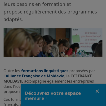
leurs besoins en formation et
propose régulièrement des programmes
adaptés.
Outre les
formations linguistiques
proposées par
l'
Alliance Française de Moldavie
, la
CCI FRANCE
MOLDAVIE
accompagne également les entreprises
dans l'identification de leurs besoins en formation et
Fermer
propose régulièrement
des programmes adaptés
.
Découvrez votre espace
membre !
Ces formations, qui peuvent être organisées en
français, en anglais, en roumain ou en russe, sont