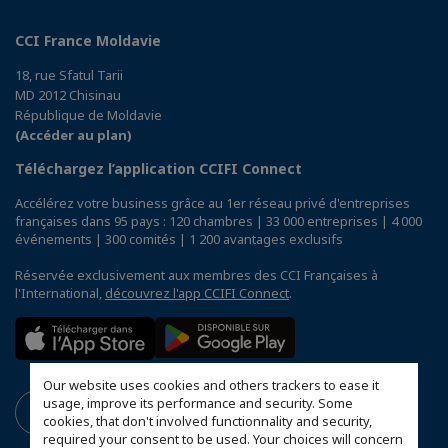
CCI France Moldavie
18, rue Sfatul Tarii
MD 2012 Chisinau
République de Moldavie
(Accéder au plan)
Téléchargez l’application CCIFI Connect
Accélérez votre business grâce au 1er réseau privé d'entreprises
françaises dans 95 pays : 120 chambres | 33 000 entreprises | 4 000
événements | 300 comités | 1 200 avantages exclusifs
Réservée exclusivement aux membres des CCI Françaises à
l'International,
découvrez l'app CCIFI Connect
.
Our website uses cookies and others trackers to ease it
usage, improve its performance and security. Some
cookies, that don't involved functionnality and security,
required your consent to be used. Your choices will concern