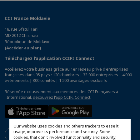
CCI France Moldavie
18, rue Sfatul Tarii
MD 2012 Chisinau
République de Moldavie
(Accéder au plan)
Téléchargez l’application CCIFI Connect
Accélérez votre business grâce au 1er réseau privé d'entreprises
françaises dans 95 pays : 120 chambres | 33 000 entreprises | 4 000
événements | 300 comités | 1 200 avantages exclusifs
Réservée exclusivement aux membres des CCI Françaises à
l'International,
découvrez l'app CCIFI Connect
.
Our website uses cookies and others trackers to ease it
usage, improve its performance and security. Some
cookies, that don't involved functionnality and security,