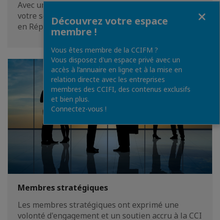
Avec une équipe biculturelle, la chambre est à
Fermer
votre service pour vos projets de développement
Découvrez votre espace
en République de Moldavie.
membre !
Vous êtes membre de la CCIFM ?
Vous disposez d'un espace privé avec un
accès à l’annuaire en ligne et à la mise en
relation directe avec les entreprises
membres des CCIFI, des contenus exclusifs
et bien plus.
Connectez-vous !
Membres stratégiques
Les membres stratégiques ont exprimé une
volonté d'engagement et un soutien accru à la CCI