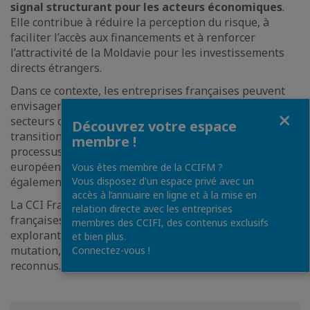
signal structurant pour les acteurs économiques
.
Elle contribue à réduire la perception du risque, à
faciliter l’accès aux financements et à renforcer
l’attractivité de la Moldavie pour les investissements
directs étrangers.
Dans ce contexte, les entreprises françaises peuvent
envisager plus sereinement des projets dans des
Fermer
secteurs clés tels que les infrastructures, l’énergie, la
Découvrez votre espace
transition écologique ou encore le numérique. Le
membre !
processus de rapprochement avec les standards
européens et les réformes engagées renforcent
Vous êtes membre de la CCIFM ?
également la visibilité à moyen terme.
Vous disposez d'un espace privé avec un
accès à l’annuaire en ligne et à la mise en
La CCI France Moldavie encourage ainsi les entreprises
relation directe avec les entreprises
françaises à tirer parti de cette dynamique positive, en
membres des CCIFI, des contenus exclusifs
explorant les opportunités offertes par un marché en
et bien plus.
mutation, où l’expertise française dispose d’atouts
Connectez-vous !
reconnus.