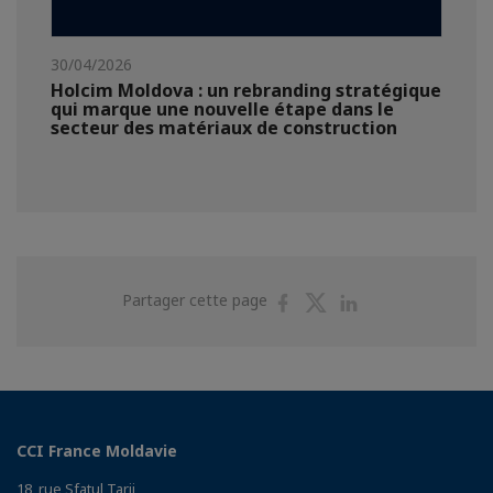
30/04/2026
Holcim Moldova : un rebranding stratégique
qui marque une nouvelle étape dans le
secteur des matériaux de construction
Partager
Partager
Partager
Partager cette page
sur
sur
sur
Facebook
Twitter
Linkedin
CCI France Moldavie
18, rue Sfatul Tarii