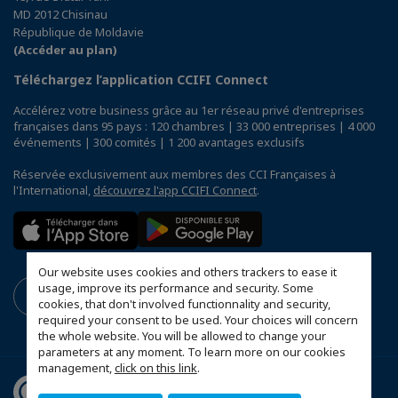
MD 2012 Chisinau
République de Moldavie
(Accéder au plan)
Téléchargez l’application CCIFI Connect
Accélérez votre business grâce au 1er réseau privé d'entreprises
françaises dans 95 pays : 120 chambres | 33 000 entreprises | 4 000
événements | 300 comités | 1 200 avantages exclusifs
Réservée exclusivement aux membres des CCI Françaises à
l'International,
découvrez l'app CCIFI Connect
.
Our website uses cookies and others trackers to ease it
usage, improve its performance and security. Some
cookies, that don't involved functionnality and security,
required your consent to be used. Your choices will concern
the whole website. You will be allowed to change your
parameters at any moment. To learn more on our cookies
management,
click on this link
.