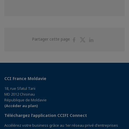
Partager
Partager
Partager
Partager cette page
sur
sur
sur
Facebook
Twitter
Linkedin
CCI France Moldavie
18, rue Sfatul Tarii
MD 2012 Chisinau
République de Moldavie
(Accéder au plan)
Téléchargez l’application CCIFI Connect
Accélérez votre business grâce au 1er réseau privé d'entreprises