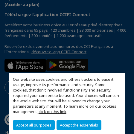
(Accéder au plan)
Téléchargez l’application CCIFI Connect
Accélérez votre business grâce au 1er réseau privé d'entreprises
françaises dans 95 pays : 120 chambres | 33 000 entreprises | 4 000
événements | 300 comités | 1 200 avantages exclusifs
Réservée exclusivement aux membres des CCI Françaises à
l'International,
découvrez l'app CCIFI Connect
.
Our website uses cookies and others trackers to ease it
usage, improve its performance and security. Some
cookies, that don't involved functionnality and security,
required your consent to be used. Your choices will concern
the whole website. You will be allowed to change your
parameters at any moment. To learn more on our cookies
management,
click on this link
.
Accept all purposes
Accept the essentials
Plan du site
Annonceurs
Politique de confidentialité