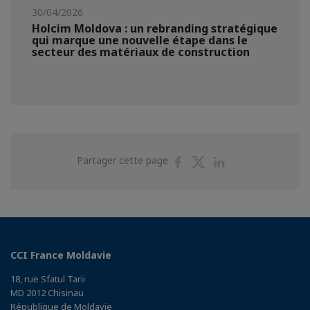
30/04/2026
Holcim Moldova : un rebranding stratégique
qui marque une nouvelle étape dans le
secteur des matériaux de construction
Partager
Partager
Partager
Partager cette page
sur
sur
sur
Facebook
Twitter
Linkedin
CCI France Moldavie
18, rue Sfatul Tarii
MD 2012 Chisinau
République de Moldavie