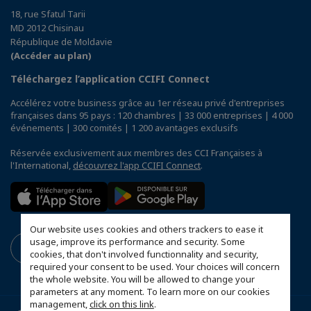
18, rue Sfatul Tarii
MD 2012 Chisinau
République de Moldavie
(Accéder au plan)
Téléchargez l’application CCIFI Connect
Accélérez votre business grâce au 1er réseau privé d'entreprises
françaises dans 95 pays : 120 chambres | 33 000 entreprises | 4 000
événements | 300 comités | 1 200 avantages exclusifs
Réservée exclusivement aux membres des CCI Françaises à
l'International,
découvrez l'app CCIFI Connect
.
Our website uses cookies and others trackers to ease it
usage, improve its performance and security. Some
cookies, that don't involved functionnality and security,
required your consent to be used. Your choices will concern
the whole website. You will be allowed to change your
parameters at any moment. To learn more on our cookies
management,
click on this link
.