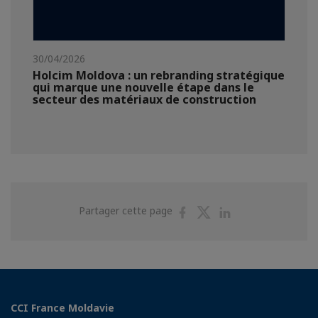
30/04/2026
Holcim Moldova : un rebranding stratégique
qui marque une nouvelle étape dans le
secteur des matériaux de construction
Partager
Partager
Partager
Partager cette page
sur
sur
sur
Facebook
Twitter
Linkedin
CCI France Moldavie