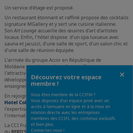
Un service d'étage est proposé.
Un restaurant étonnant et raffiné propose des cocktails
signature MGallery et y sert une cuisine italienne.
Son
Art Lounge
accueille des œuvres d'art d'artistes
locaux. Enfin, l'hôtel dispose d'un spa luxueux avec
sauna et jacuzzi, d'une salle de sport, d'un salon chic et
d'une salle de réunion équipée.
L'arrivée du groupe Accor en République de
Moldavie contribuera à renforcer efficacement
Fermer
l'attractivité du pays et le groupe est attaché à y
Découvrez votre espace
développer sa présence à l'avenir avec d'autres
membre !
enseignes.
Vous êtes membre de la CCIFM ?
En rejoignant le groupe, le
BERD'S Chisinau MGallery
Vous disposez d'un espace privé avec un
Hotel Collection
.
va profiter de la notoriété et de
accès à l’annuaire en ligne et à la mise en
l'expertise du groupe Accor et développer son image à
relation directe avec les entreprises
l'international.
membres des CCIFI, des contenus exclusifs
et bien plus.
La CCI France Moldavie souhaite plein succès à l'équipe
Connectez-vous !
du
BERD'S Chisinau MGallery Hotel Collection
et au