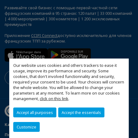
Развивайте свой бизнес с помощью первой частной сети
французских компаний в 95 странах: 120 палат | 33 000 компаний
| 4 000 мероприятий | 300 комитетов | 1 200 эксклюзивных
преимуществ
Приложение
CCIFI Connect
доступно исключительно для членов
французских ТПП за рубежом.
Our website uses cookies and others trackers to ease it
usage, improve its performance and security. Some
cookies, that don't involved functionnality and security,
required your consent to be used. Your choices will concern
the whole website. You will be allowed to change your
parameters at any moment. To learn more on our cookies
management,
click on this link
.
Accept all purposes
Accept the essentials
Карта сайта
Рекламодатели
Customize
Политика конфиденциальности
Контакты