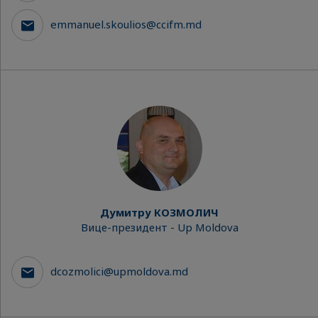
emmanuel.skoulios@ccifm.md
Думитру КОЗМОЛИЧ
Вице-президент - Up Moldova
dcozmolici@upmoldova.md