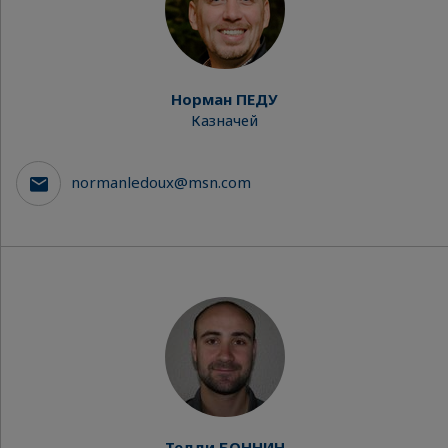
Норман ПЕДУ
Казначей
normanledoux@msn.com
Тедди БОННИН