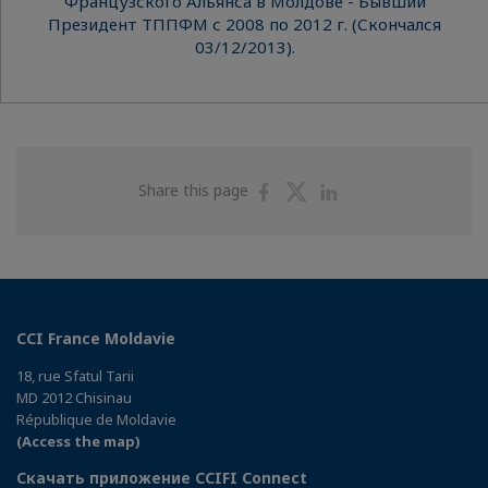
Французского Альянса в Молдове - Бывший
Президент ТППФМ с 2008 по 2012 г. (Скончался
03/12/2013).
Share
Share
Share
Share this page
on
on
on
Facebook
Twitter
Linkedin
CCI France Moldavie
18, rue Sfatul Tarii
MD 2012 Chisinau
République de Moldavie
(Access the map)
Скачать приложение CCIFI Connect