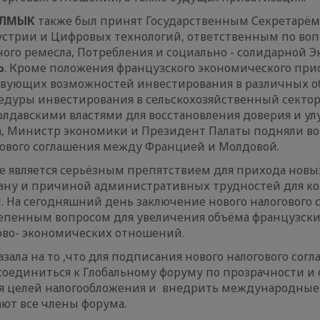
АЛМЫК
также был принят Государственным Секретарё
стрии и Цифровых технологий, ответственным по во
ого ремесла, Потребления и социально - солидарной 
Ь
. Кроме положения французского экономического при
твующих возможностей инвестирования в различных об
дуры инвестирования в сельскохозяйственный сектор,
давскими властями для восстановления доверия и у
а, Министр экономики и Президент Палаты подняли во
гового соглашения между Францией и Молдовой.
 является серьёзным препятствием для прихода новы
рану и причиной административных трудностей для к
. На сегодняшний день заключение нового налогового 
тепенным вопросом для увеличения объёма французск
ово- экономических отношений.
азалa на то ,что для подписания нового налогового сог
оединиться к Глобальному форуму по прозрачности и
я целей налогообложения и внедрить международные
ают все члены форума.