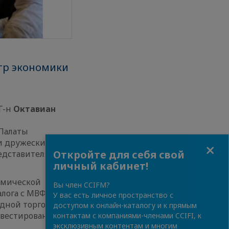
тр экономики
Г-н
Октавиан
 Палаты
ми дружеских
Close
Откройте для себя свой
редставителями
личный кабинет!
номической
Вы член CCIFM?
лога с МВФ,
У вас есть личное пространство с
дной торговле с
доступом к онлайн-каталогу и к прямым
нвестирования в
контактам с компаниями-членами CCIFI, к
эксклюзивным контентам и многим