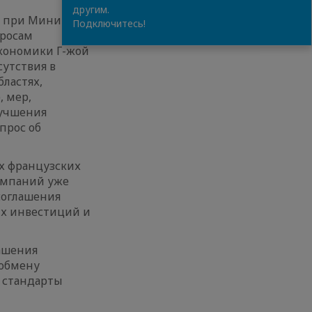
другим.
м при Министре
Подключитесь!
просам
Экономики Г-жой
сутствия в
ластях,
 мер,
лучшения
прос об
х французских
омпаний уже
соглашения
их инвестиций и
лашения
 обмену
 стандарты