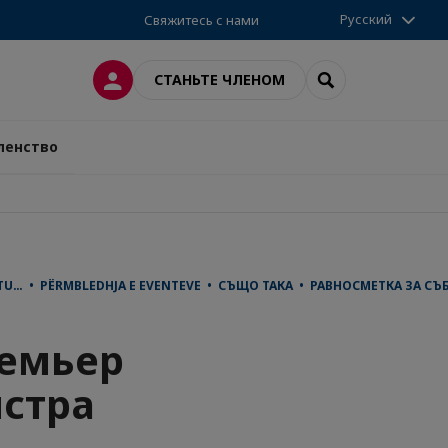
Русский
Свяжитесь с нами
ВХОД
SEARCH
СТАНЬТЕ ЧЛЕНОМ
ленство
HTU… • PËRMBLEDHJA E EVENTEVE • СЪЩО ТАКА • РАВНОСМЕТКА ЗА С
ремьер
стра