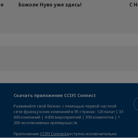
ие
Божоле Нуво уже здесь!
С 
Скачать приложение CCIFI Connect
Развивайте свой бизнес с помощью первой частной
сети французских компаний в 95 странах: 120 палат | 33
000 компаний | 4 000 мероприятий | 300 комитетов | 1
200 эксклюзивных преимуществ
Приложение
CCIFI Connect
доступно исключительно