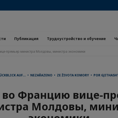
сти
Публикация
Трудоустройство и обучение
Ч
ице-премьер министра Молдовы, министра экономики
ÜCKBLICK AUF... • NEZAŘAZENO • ZE ŽIVOTA KOMORY • POR GJITHAS
 во Францию вице-п
истра Молдовы, мини
экономики