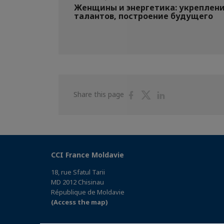
Женщины и энергетика: укреплен
талантов, построение будущего
Share
Share
Share
Share this page
on
on
on
Facebook
Twitter
Linkedin
CCI France Moldavie
18, rue Sfatul Tarii
MD 2012 Chisinau
République de Moldavie
(Access the map)