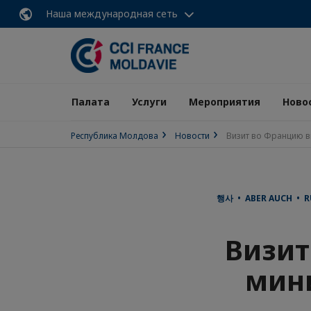
Наша международная сеть
Палата
Услуги
Мероприятия
Ново
Республика Молдова
Новости
Визит во Францию в
행사 • ABER AUCH • R
Визит
мин