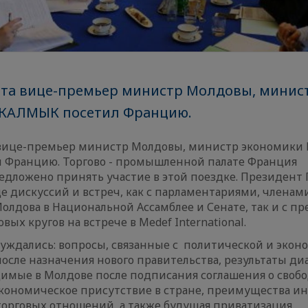
арта вице-премьер министр Молдовы, минис
 КАЛМЫК посетил Францию.
а вице-премьер министр Молдовы, министр экономики 
 Францию. Торгово - промышленной палате Франция
едложено принять участие в этой поездке. Президент
де дискуссий и встреч, как с парламентариями, члена
олдова в Национальной Ассамблее и Сенате, так и с п
вых кругов на встрече в Medef International.
суждались: вопросы, связанные с политической и эко
осле назначения нового правительства, результаты диа
имые в Молдове после подписания соглашения о свобо
экономическое присутствие в стране, преимущества и
торговых отношений, а также будущая приватизация.