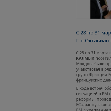
С 28 по 31 м
Г-н Октавиан
С 28 по 31 март
КАЛМЫК
посетил
Молдова было пр
учавствовал в ря
групп Франция-М
французских дело
В ходе встреч об
ситуацией в РМ п
реформы, провод
ЕС,французское 
РМ, укрепление 