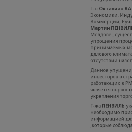
Г-н
Октавиан К
Экономики, Инду
Коммерции, Ручн
Мартин ПЕНВИЛ
Молдове , сущес
упрощения проце
принимаемых мол
делового климат
отсутствии нало
Данное упущение
инвесторов в ст
работающих в РМ
является первос
укрепления торг
Г-жа
ПЕНВИЛЬ
ук
необходимо прис
информацией дл
,которые соблюд