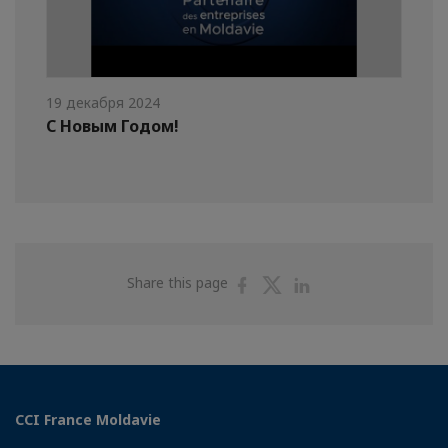
19 декабря 2024
С Новым Годом!
Share
Share
Share
Share this page
on
on
on
Facebook
Twitter
Linkedin
CCI France Moldavie