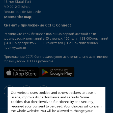
18, rue Sfatul Tarii
MD 2012 Chisinau
République de Moldavie
(Access the map)
Скачать приложение CCIFI Connect
Развивайте свой бизнес с помощью первой частной сети
французских компаний в 95 странах: 120 палат | 33 000 компаний
| 4 000 мероприятий | 300 комитетов | 1 200 эксклюзивных
преимуществ
Приложение
CCIFI Connect
доступно исключительно для членов
французских ТПП за рубежом.
Our website uses cookies and others trackers to ease it
usage, improve its performance and security. Some
cookies, that don't involved functionnality and security,
required your consent to be used. Your choices will concern
the whole website. You will be allowed to change your