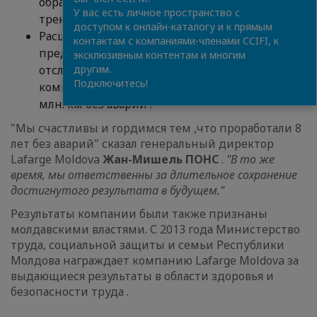
образования - вводных инструктажей,
У вас есть личное пространство с
тренингов, практических занятий и т.д.
доступом к онлайн-каталогу и к прямым
Расширению требований по безопасности за
контактам с компаниями-членами CCIFI, к
пределами компании. Более 100 GPS
эксклюзивным контентам и многим
отслеживают скорость движения грузовиков
другим.
Подключитесь!
компании. За 8 лет ими пройдено более 30
млн. км без аварий !
"Мы счастливы и гордимся тем ,что проработали 8
лет без аварий" сказал генеральный директор
Lafarge Moldova
Жан-Мишель ПОНС
.
"В то же
время, мы ответственны за длительное сохранение
достигнутого результата в будущем."
Результаты компании были также признаны
молдавскими властями. С 2013 года Министерство
труда, социальной защиты и семьи Республики
Молдова награждает компанию Lafarge Moldova за
выдающиеся результаты в области здоровья и
безопасности труда .