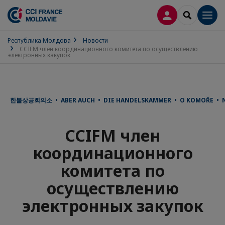
ВХОД
SEARCH
Men
Республика Молдова
Новости
CCIFM член координационного комитета по осуществлению
электронных закупок
한불상공회의소 • ABER AUCH • DIE HANDELSKAMMER • O KOMOŘE • NEZ
CCIFM член
координационного
комитета по
осуществлению
электронных закупок