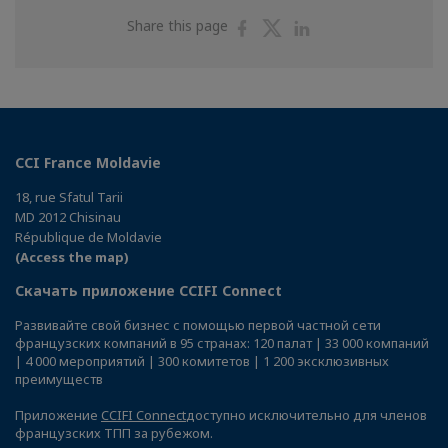
Share
Share
Share
Share this page
on
on
on
Facebook
Twitter
Linkedin
CCI France Moldavie
18, rue Sfatul Tarii
MD 2012 Chisinau
République de Moldavie
(Access the map)
Скачать приложение CCIFI Connect
Развивайте свой бизнес с помощью первой частной сети
французских компаний в 95 странах: 120 палат | 33 000 компаний
| 4 000 мероприятий | 300 комитетов | 1 200 эксклюзивных
преимуществ
Приложение
CCIFI Connect
доступно исключительно для членов
французских ТПП за рубежом.