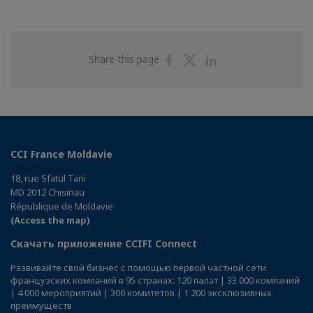
Share
Share
Share
Share this page
on
on
on
Facebook
Twitter
Linkedin
CCI France Moldavie
18, rue Sfatul Tarii
MD 2012 Chisinau
République de Moldavie
(Access the map)
Скачать приложение CCIFI Connect
Развивайте свой бизнес с помощью первой частной сети
французских компаний в 95 странах: 120 палат | 33 000 компаний
| 4 000 мероприятий | 300 комитетов | 1 200 эксклюзивных
преимуществ