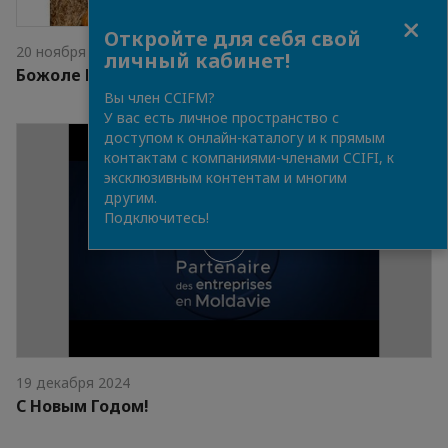
Close
Откройте для себя свой
20 ноября 2025
личный кабинет!
Божоле Нуво уже здесь!
Вы член CCIFM?
У вас есть личное пространство с
доступом к онлайн-каталогу и к прямым
контактам с компаниями-членами CCIFI, к
эксклюзивным контентам и многим
другим.
Подключитесь!
19 декабря 2024
С Новым Годом!