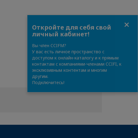
Close
Откройте для себя свой
личный кабинет!
Вы член CCIFM?
У вас есть личное пространство с
доступом к онлайн-каталогу и к прямым
контактам с компаниями-членами CCIFI, к
эксклюзивным контентам и многим
другим.
Подключитесь!