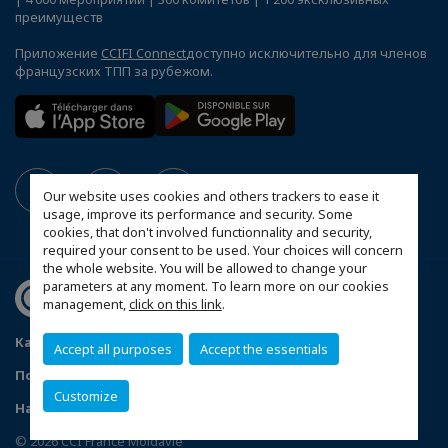
преимуществ
Приложение
CCIFI Connect
доступно исключительно для членов
французских ТПП за рубежом.
Our website uses cookies and others trackers to ease it
usage, improve its performance and security. Some
cookies, that don't involved functionnality and security,
required your consent to be used. Your choices will concern
the whole website. You will be allowed to change your
parameters at any moment. To learn more on our cookies
management,
click on this link
.
Карта сайта
Рекламодатели
Accept all purposes
Accept the essentials
Политика конфиденциальности
Контакты
Customize
Настройка предпочтений использования файлов cookie
© 2026 CCI France Moldavie