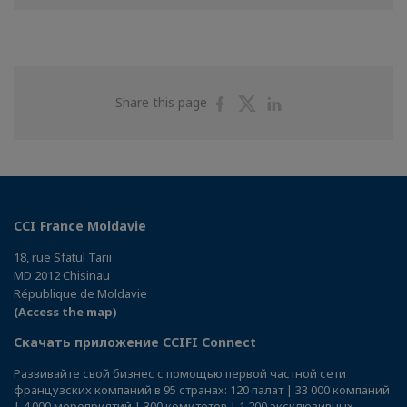
Share
Share
Share
Share this page
on
on
on
Facebook
Twitter
Linkedin
CCI France Moldavie
18, rue Sfatul Tarii
MD 2012 Chisinau
République de Moldavie
(Access the map)
Скачать приложение CCIFI Connect
Развивайте свой бизнес с помощью первой частной сети
французских компаний в 95 странах: 120 палат | 33 000 компаний
| 4 000 мероприятий | 300 комитетов | 1 200 эксклюзивных