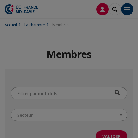
CONNEXION
RECHERCH
Men
Accueil
La chambre
Membres
Membres
Filtrer
par
mot-
clefs
Secteur