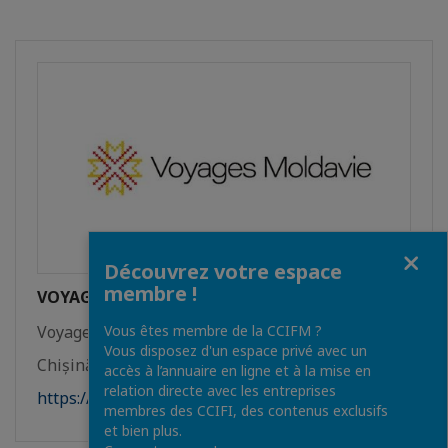
Fermer
Découvrez votre espace
membre !
VOYAGES MOLDAVIE
Voyages, Tourisme
Vous êtes membre de la CCIFM ?
Vous disposez d'un espace privé avec un
Chișinău
accès à l’annuaire en ligne et à la mise en
relation directe avec les entreprises
https://voyages-moldavie.com
membres des CCIFI, des contenus exclusifs
et bien plus.