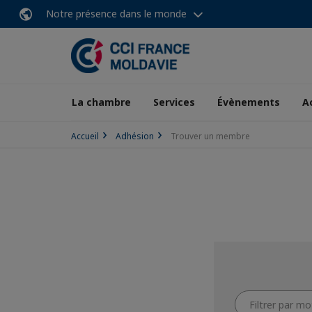
Notre présence dans le monde
La chambre
Services
Évènements
A
Accueil
Adhésion
Trouver un membre
Filtrer
par