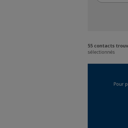
mot-
clefs
55 contacts trou
sélectionnés
Pour p