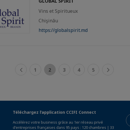
GLOBAL SPIRIT
Vins et Spiritueux
Chişinău
https://globalspirit.md
1
2
3
4
5
Téléchargez l’application CCIFI Connect
Accélérez votre business grâce au 1er réseau privé
d'entreprises françaises dans 95 pays : 120 chambres | 33